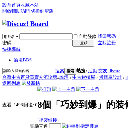
設為首頁
收藏本站
開啟輔助訪問
切換到窄版
找回密碼
自動登錄
密碼
立即註冊
登錄
快捷導航
論壇
BBS
搜索
熱搜:
活動
交友
discuz
搜索
台灣中古百貸買賣交流論壇
»
論壇
›
中古貨櫃屋
›
貨櫃屋設計
›
返回列表
8個「巧妙到爆」的装
查看:
1498
|
回復:
0
[複製鏈接]
電梯直達