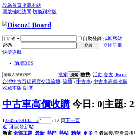
設為首頁
收藏本站
開啟輔助訪問
切換到窄版
找回密碼
自動登錄
密碼
立即註冊
登錄
快捷導航
論壇
BBS
搜索
熱搜:
活動
交友
discuz
搜索
台灣中古百貸買賣交流論壇
»
論壇
›
中古車
›
中古車高價收購
收藏本版
|
訂閱
中古車高價收購
今日:
0
|
主題:
2
1
2
3
4
5
6
7
8
9
10
... 12
/ 12 頁
下一頁
返 回
新窗
全部主題
最新
熱門
熱帖
精華
更多
作者
回復/查看
最後