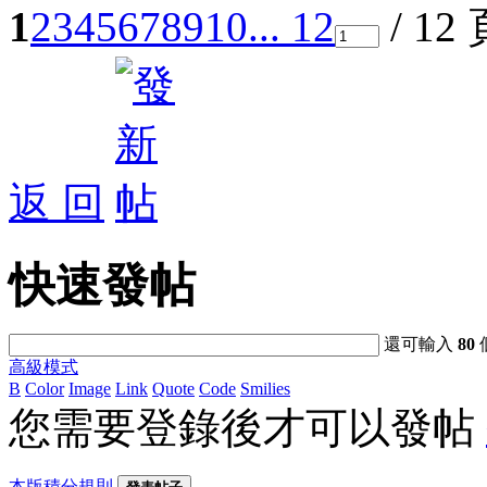
1
2
3
4
5
6
7
8
9
10
... 12
/ 12
返 回
快速發帖
還可輸入
80
高級模式
B
Color
Image
Link
Quote
Code
Smilies
您需要登錄後才可以發帖
本版積分規則