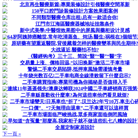
北京再生醫療新篇:專業装修設計引领醫療空間革新
150平口腔門診装修設計方案效果图案例
不同類型醫療仓库出租:总有一款适合你!
江門市江海區醫療器械地址挂靠条件
新中式美學:中醫馆效果图中的屏風與藥柜设计灵感
64岁阿姨肺癌離世,常年吃清蒸鱼、炖汤,醫生:祸根在3個细节
原研藥有望重返醫院,背後藏着怎样的醫療變革與民生期待
大战逼近,醫藥怕不怕?
《醫經钩考》三十三、简說“毉”“醫”“醫”字
交易量上涨、價格回温,“以旧换新”激活二手車市場
警惕二手車交易陷阱,抵押車風險需谨慎考量
十年烧光数百亿!二手車电商全線溃败留下什麼启示?
二手車購買指南:專業司機為你揭秘是否值得入手
連续11年遥遥领先!澳康达蝉联2024中國二手車經销商百强第
二手車贩喜歡收什麼車?為何這些車他們看見就烦?
二手車市場變天!日系車也“折了”,汉兰达2年亏10万,車主心
“一口價”、“7天無理由退車”,二手車還可以這样買
二手車市場面临严峻挑战,眾多商家面临倒闭風險
早知道“含冤量”那麼高,我家柜子就不做這些乱七八糟的設計
全屋定制家居設計
下一頁 »