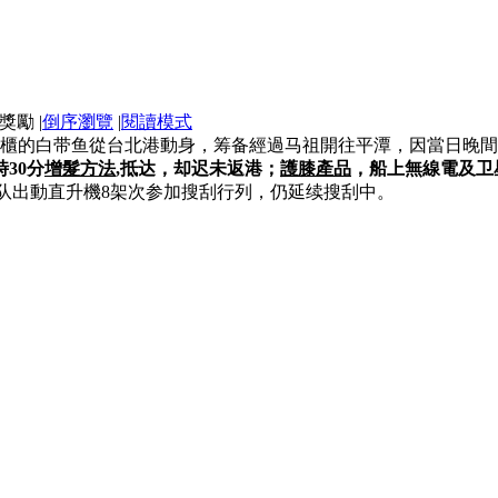
|
倒序瀏覽
|
閱讀模式
櫃的白带鱼從台北港動身，筹备經過马祖開往平潭，因當日晚間7時许
30分
增髮方法
,抵达，却迟未返港；
護膝產品
，船上無線電及卫
勤总队出動直升機8架次参加搜刮行列，仍延续搜刮中。