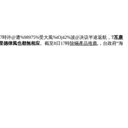
@遭%98975%受大風%tOj42%波@决议半途返航，
7
耳康
星德律風也都無相应
。截至8日17時
除蟎產品推薦
,，台政府“海