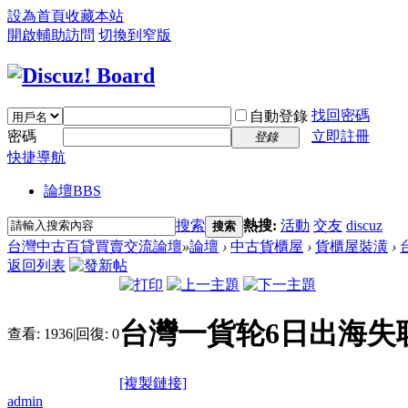
設為首頁
收藏本站
開啟輔助訪問
切換到窄版
找回密碼
自動登錄
密碼
立即註冊
登錄
快捷導航
論壇
BBS
搜索
熱搜:
活動
交友
discuz
搜索
台灣中古百貸買賣交流論壇
»
論壇
›
中古貨櫃屋
›
貨櫃屋裝潢
›
返回列表
台灣一貨轮6日出海失
查看:
1936
|
回復:
0
[複製鏈接]
admin