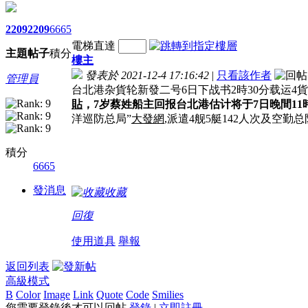
2209
2209
6665
電梯直達
主題
帖子
積分
樓主
發表於 2021-12-4 17:16:42
|
只看該作者
管理員
台北港杂貨轮新發二号6日下战书2時30分载运4貨
貼
，7岁蔡姓船主回报台北港估计将于7日晚間11時
洋巡防总局”
大發網
,派遣4舰5艇142人次及空
積分
6665
發消息
收藏
回復
使用道具
舉報
返回列表
高級模式
B
Color
Image
Link
Quote
Code
Smilies
您需要登錄後才可以回帖
登錄
|
立即註冊