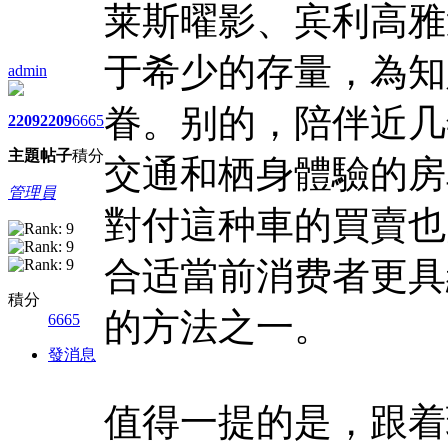
莱斯曜影、宾利高雅
于希少的存量，為知
admin
眷。别的，陪伴近几
2209
2209
6665
主題
帖子
積分
交通和栖身體驗的房
管理員
對付這种車的買賣也
合适當前消费者更具
積分
的方法之一。
6665
發消息
值得一提的是，跟着