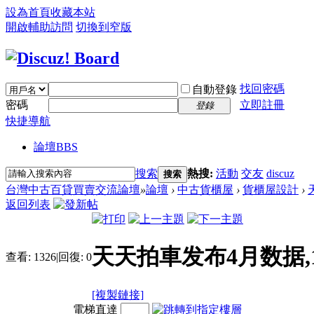
設為首頁
收藏本站
開啟輔助訪問
切換到窄版
找回密碼
自動登錄
密碼
立即註冊
登錄
快捷導航
論壇
BBS
搜索
熱搜:
活動
交友
discuz
搜索
台灣中古百貸買賣交流論壇
»
論壇
›
中古貨櫃屋
›
貨櫃屋設計
›
返回列表
天天拍車发布4月数据
查看:
1326
|
回復:
0
[複製鏈接]
電梯直達