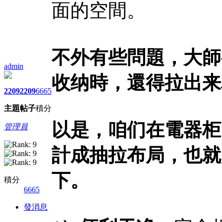
面的空間。
不外有些問題，大師
admin
收纳時，還得拉出来
2209
2209
6665
主題
帖子
積分
以是，咱们在電器柜
管理員
計成抽拉布局，也就
下。
積分
6665
發消息