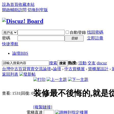
設為首頁
收藏本站
開啟輔助訪問
切換到窄版
找回密碼
自動登錄
密碼
立即註冊
登錄
快捷導航
論壇
BBS
搜索
熱搜:
活動
交友
discuz
搜索
台灣中古百貸買賣交流論壇
»
論壇
›
中古貨櫃屋
›
貨櫃屋設計
›
返回列表
装修最不後悔的,就是
查看:
1531
|
回復:
0
[複製鏈接]
電梯直達