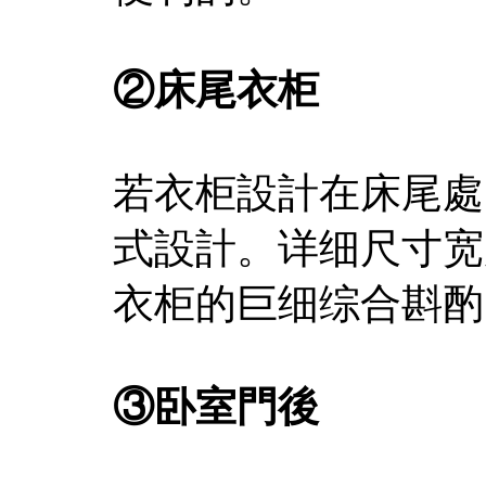
②床尾衣柜
若衣柜設計在床尾處
式設計。详细尺寸宽
衣柜的巨细综合斟酌
③卧室門後